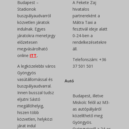
Budapest –
A Fekete Zaj
Stadionok
hivatalos
buszpályaudvarról
partnereként a
közvetlen járatok
Mátra Taxi a
indulnak. Egyes
fesztivál ideje alatt
járatokra menetjegy
0-24-ben a
előzetesen
rendelkezésetekre
megvásárolható
áll.
online
ITT
.
Telefonszám: +36
A legközelebbi város
37 501 501
Gyöngyös
vasútállomással és
Autó
buszpályaudvarral.
Innen busszal tudsz
Budapest, illetve
eljutni Sástó
Miskolc felől az M3-
megállóhelyig,
as autópályáról
hiszen több
közelíthető meg
közvetlen, helyközi
Gyöngyös.
járat indul
Gyöngyösről a 24-es