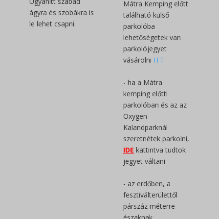
Ugyanitt szabad
Mátra Kemping előtt
ágyra és szobákra is
található külső
le lehet csapni.
parkolóba
lehetőségetek van
parkolójegyet
vásárolni
ITT
- ha a Mátra
kemping előtti
parkolóban és az az
Oxygen
Kalandparknál
szeretnétek parkolni,
IDE
kattintva tudtok
jegyet váltani
- az erdőben, a
fesztiválterülettől
párszáz méterre
északnak