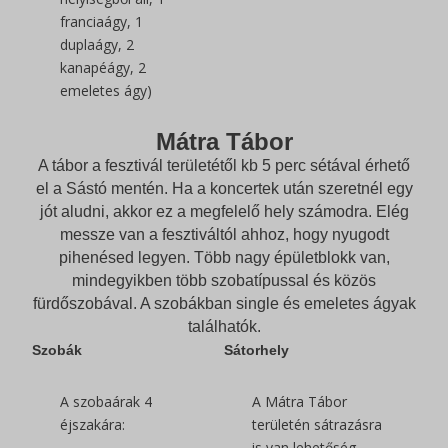
franciaágy, 1
duplaágy, 2
kanapéágy, 2
emeletes ágy)
Mátra Tábor
A tábor a fesztivál területétől kb 5 perc sétával érhető
el a Sástó mentén. Ha a koncertek után szeretnél egy
jót aludni, akkor ez a megfelelő hely számodra. Elég
messze van a fesztiváltól ahhoz, hogy nyugodt
pihenésed legyen. Több nagy épületblokk van,
mindegyikben több szobatípussal és közös
fürdőszobával. A szobákban single és emeletes ágyak
találhatók.
Szobák
Sátorhely
A szobaárak 4
A Mátra Tábor
éjszakára:
területén sátrazásra
is van lehetőség,