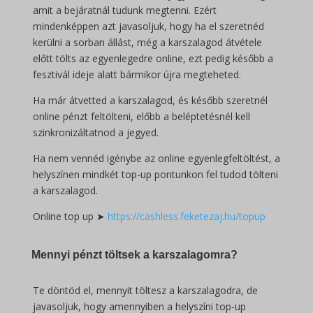
amit a bejáratnál tudunk megtenni. Ezért
mindenképpen azt javasoljuk, hogy ha el szeretnéd
kerülni a sorban állást, még a karszalagod átvétele
előtt tölts az egyenlegedre online, ezt pedig később a
fesztivál ideje alatt bármikor újra megteheted.
Ha már átvetted a karszalagod, és később szeretnél
online pénzt feltölteni, előbb a beléptetésnél kell
szinkronizáltatnod a jegyed.
Ha nem vennéd igénybe az online egyenlegfeltöltést, a
helyszínen mindkét top-up pontunkon fel tudod tölteni
a karszalagod.
Online top up ➤
https://cashless.feketezaj.hu/topup
Mennyi pénzt töltsek a karszalagomra?
Te döntöd el, mennyit töltesz a karszalagodra, de
javasoljuk, hogy amennyiben a helyszíni top-up