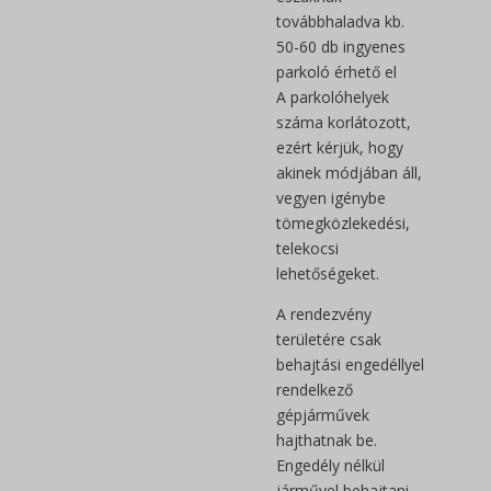
továbbhaladva kb.
50-60 db ingyenes
parkoló érhető el
A parkolóhelyek
száma korlátozott,
ezért kérjük, hogy
akinek módjában áll,
vegyen igénybe
tömegközlekedési,
telekocsi
lehetőségeket.
A rendezvény
területére csak
behajtási engedéllyel
rendelkező
gépjárművek
hajthatnak be.
Engedély nélkül
járművel behajtani