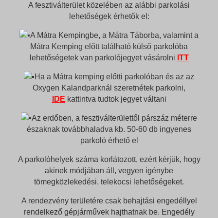
A fesztiválterület közelében az alábbi parkolási
lehetőségek érhetők el:
A Mátra Kempingbe, a Mátra Táborba, valamint a
Mátra Kemping előtt található külső parkolóba
lehetőségetek van parkolójegyet vásárolni
ITT
Ha a Mátra kemping előtti parkolóban és az az
Oxygen Kalandparknál szeretnétek parkolni,
IDE
kattintva tudtok jegyet váltani
Az erdőben, a fesztiválterülettől párszáz méterre
északnak továbbhaladva kb. 50-60 db ingyenes
parkoló érhető el
A parkolóhelyek száma korlátozott, ezért kérjük, hogy
akinek módjában áll, vegyen igénybe
tömegközlekedési, telekocsi lehetőségeket.
A rendezvény területére csak behajtási engedéllyel
rendelkező gépjárművek hajthatnak be. Engedély