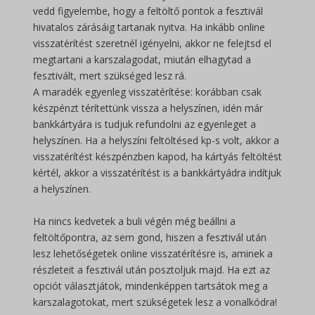
vedd figyelembe, hogy a feltöltő pontok a fesztivál
hivatalos zárásáig tartanak nyitva. Ha inkább online
visszatérítést szeretnél igényelni, akkor ne felejtsd el
megtartani a karszalagodat, miután elhagytad a
fesztivált, mert szükséged lesz rá.
A maradék egyenleg visszatérítése: korábban csak
készpénzt térítettünk vissza a helyszínen, idén már
bankkártyára is tudjuk refundolni az egyenleget a
helyszínen. Ha a helyszíni feltöltésed kp-s volt, akkor a
visszatérítést készpénzben kapod, ha kártyás feltöltést
kértél, akkor a visszatérítést is a bankkártyádra indítjuk
a helyszínen.
Ha nincs kedvetek a buli végén még beállni a
feltöltőpontra, az sem gond, hiszen a fesztivál után
lesz lehetőségetek online visszatérítésre is, aminek a
részleteit a fesztivál után posztoljuk majd. Ha ezt az
opciót választjátok, mindenképpen tartsátok meg a
karszalagotokat, mert szükségetek lesz a vonalkódra!