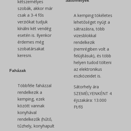
Sátorhelyek
kétszemélyes
szobák, akkor már
csak a 3-4 fős
A kemping tökéletes
verziókat tudjuk
lehetőséget nyújt a
kínálni két vendég
sátrazásra, több
esetén is. Ilyenkor
vizesblokkal
érdemes még
rendelkezik
szobatársakat
(nemrégiben volt a
keresni.
felújításuk), és több
helyen tudod tölteni
az elektronikus
Faházak
eszközeidet is.
Többféle faházzal
Sátorhely ára
rendelkezik a
SZEMÉLYENKÉNT 4
kemping, ezek
éjszakára: 13.000
között vannak
Ft/fő
konyhával
rendelkezők (hűtő,
tűzhely, konyhapult