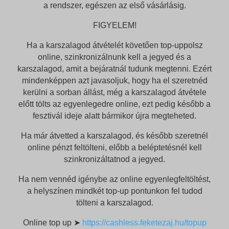
a rendszer, egészen az első vásárlásig.
FIGYELEM!
Ha a karszalagod átvételét követően top-uppolsz
online, szinkronizálnunk kell a jegyed és a
karszalagod, amit a bejáratnál tudunk megtenni. Ezért
mindenképpen azt javasoljuk, hogy ha el szeretnéd
kerülni a sorban állást, még a karszalagod átvétele
előtt tölts az egyenlegedre online, ezt pedig később a
fesztivál ideje alatt bármikor újra megteheted.
Ha már átvetted a karszalagod, és később szeretnél
online pénzt feltölteni, előbb a beléptetésnél kell
szinkronizáltatnod a jegyed.
Ha nem vennéd igénybe az online egyenlegfeltöltést,
a helyszínen mindkét top-up pontunkon fel tudod
tölteni a karszalagod.
Online top up ➤
https://cashless.feketezaj.hu/topup