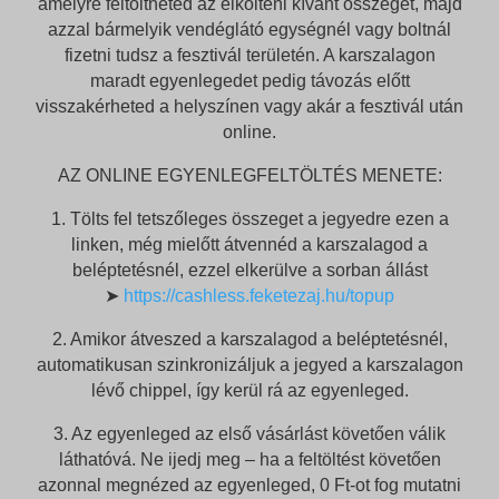
amelyre feltöltheted az elkölteni kívánt összeget, majd
azzal bármelyik vendéglátó egységnél vagy boltnál
fizetni tudsz a fesztivál területén. A karszalagon
maradt egyenlegedet pedig távozás előtt
visszakérheted a helyszínen vagy akár a fesztivál után
online.
AZ ONLINE EGYENLEGFELTÖLTÉS MENETE:
1. Tölts fel tetszőleges összeget a jegyedre ezen a
linken, még mielőtt átvennéd a karszalagod a
beléptetésnél, ezzel elkerülve a sorban állást
➤
https://cashless.feketezaj.hu/topup
2. Amikor átveszed a karszalagod a beléptetésnél,
automatikusan szinkronizáljuk a jegyed a karszalagon
lévő chippel, így kerül rá az egyenleged.
3. Az egyenleged az első vásárlást követően válik
láthatóvá. Ne ijedj meg – ha a feltöltést követően
azonnal megnézed az egyenleged, 0 Ft-ot fog mutatni