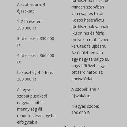
fürdőszoba nincs, de
A szobák árai 4
minden szobában
éjszakára:
van csap és tükör.
Közös használatú
1-2 fő esetén:
fürdőszobák vannak
290.000 Ft
(külön női és férfi),
3 fő esetén: 330.000
melyek a múlt évben
Ft
kerültek felújításra.
Az épületben van
4 fő esetén: 360.000
egy nagy társalgó is,
Ft
nagy hűtővel – így
ott tárolhatod az
Lakosztály 4-5 főre:
ennivalódat.
380.000 Ft
A szobák árai 4
Az egyes
éjszakára:
szobatípusokból
nagyon limitált
4-ágyas szoba:
mennyiség áll
190.000 Ft
rendelkezésre, így ha
elfogytak a