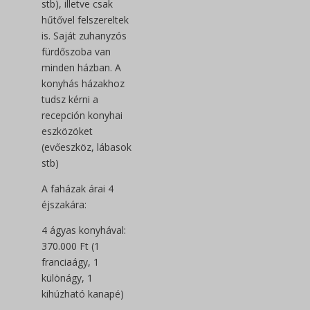
stb), illetve csak
hűtővel felszereltek
is. Saját zuhanyzós
fürdőszoba van
minden házban. A
konyhás házakhoz
tudsz kérni a
recepción konyhai
eszközöket
(evőeszköz, lábasok
stb)
A faházak árai 4
éjszakára:
4 ágyas konyhával:
370.000 Ft (1
franciaágy, 1
különágy, 1
kihúzható kanapé)