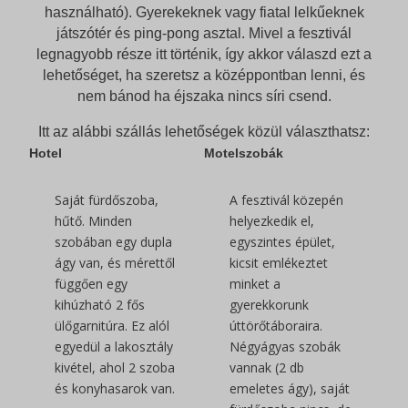
használható). Gyerekeknek vagy fiatal lelkűeknek
játszótér és ping-pong asztal. Mivel a fesztivál
legnagyobb része itt történik, így akkor válaszd ezt a
lehetőséget, ha szeretsz a középpontban lenni, és
nem bánod ha éjszaka nincs síri csend.
Itt az alábbi szállás lehetőségek közül választhatsz:
Hotel
Motelszobák
Saját fürdőszoba,
A fesztivál közepén
hűtő. Minden
helyezkedik el,
szobában egy dupla
egyszintes épület,
ágy van, és mérettől
kicsit emlékeztet
függően egy
minket a
kihúzható 2 fős
gyerekkorunk
ülőgarnitúra. Ez alól
úttörőtáboraira.
egyedül a lakosztály
Négyágyas szobák
kivétel, ahol 2 szoba
vannak (2 db
és konyhasarok van.
emeletes ágy), saját