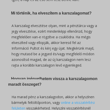
Mi történik, ha elveszítem a karszalagomat?
A karszalag elvesztése olyan, mint a pénztárca vagy a
jegy elvesztése, ezért mindenképp ellenőrizd, hogy
megfelelően van-e rögzítve a csuklódra. Ha mégis
elveszíted vagy ellopják, akkor keresd fel az
Információ Pultot és kérj egy újat. Megkérünk majd,
hogy mutasd be a jegyed és/vagy megfelelő módon
azonosítsd magad, de az új karszalagon nem lesz
rajta a korábbi karszalagon levő egyenleged.
Hogyan igényelhetem vissza a karszalagomon
maradt összeget?
Ha marad pénz a karszalagodon, akkor a helyszínen
bármelyik feltöltőponton, vagy
online a visszatérítési
felületen
visszakérheted. Helyszíni visszatérítésnél