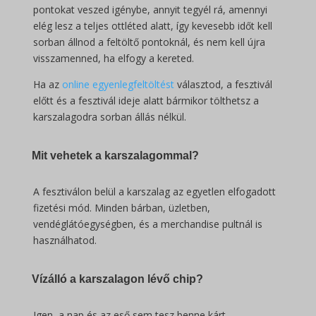
pontokat veszed igénybe, annyit tegyél rá, amennyi
elég lesz a teljes ottléted alatt, így kevesebb időt kell
sorban állnod a feltöltő pontoknál, és nem kell újra
visszamenned, ha elfogy a kereted.
Ha az
online egyenlegfeltöltést
választod, a fesztivál
előtt és a fesztivál ideje alatt bármikor tölthetsz a
karszalagodra sorban állás nélkül.
Mit vehetek a karszalagommal?
A fesztiválon belül a karszalag az egyetlen elfogadott
fizetési mód. Minden bárban, üzletben,
vendéglátóegységben, és a merchandise pultnál is
használhatod.
Vízálló a karszalagon lévő chip?
Igen, a nap és az eső sem tesz benne kárt.