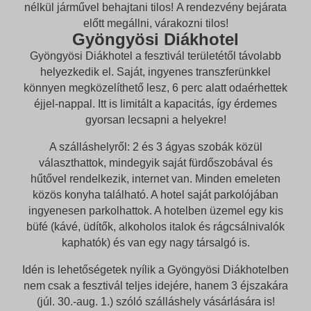
nélkül járművel behajtani tilos! A rendezvény bejárata
előtt megállni, várakozni tilos!
Gyöngyösi Diákhotel
Gyöngyösi Diákhotel a fesztivál területétől távolabb
helyezkedik el. Saját, ingyenes transzferünkkel
könnyen megközelíthető lesz, 6 perc alatt odaérhettek
éjjel-nappal. Itt is limitált a kapacitás, így érdemes
gyorsan lecsapni a helyekre!
A szálláshelyről: 2 és 3 ágyas szobák közül
választhattok, mindegyik saját fürdőszobával és
hűtővel rendelkezik, internet van. Minden emeleten
közös konyha található. A hotel saját parkolójában
ingyenesen parkolhattok. A hotelben üzemel egy kis
büfé (kávé, üdítők, alkoholos italok és rágcsálnivalók
kaphatók) és van egy nagy társalgó is.
Idén is lehetőségetek nyílik a Gyöngyösi Diákhotelben
nem csak a fesztivál teljes idejére, hanem 3 éjszakára
(júl. 30.-aug. 1.) szóló szálláshely vásárlására is!