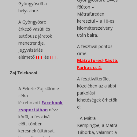
Gyöngyösről a
főúton –
helyszínre.
Mátrafüreden
keresztül – a 10-es
A Gyöngyösre
kilométerszelvény
érkező vasúti és
után balra.
autóbusz járatok
menetrendje,
A fesztivál pontos
jegyvásárlás
címe:
elérhető
ITT
és
ITT
.
Mátrafüred-Sástó,
Farkas u. 4.
Zaj Telekocsi
A fesztiválterület
közelében az alábbi
A Fekete Zaj külön e
parkolási
célra
lehetőségek érhetők
létrehozott
Facebook
el:
csoportjában
nézz
körül, a fesztivál
- A Mátra
előtt többen
Kempingbe, a Mátra
keresnek útitársat.
Táborba, valamint a