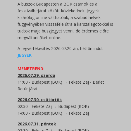
A buszok Budapesten a BOK csarnok és a
fesztiválbejárat között közlekednek. Jegyek
kizárólag online válthatóak, a szabad helyek
függvényében visszafele útra a karszalagotokkal is
tudtok majd buszjegyet venni, de érdemes előre
megváltani őket online.
A jegyértékesítés 2026.07.20-án, hétfőn indul.
JEGYEK
MENETREND:
2026.07.29. szerda
11:00 - Budapest (BOK) → Fekete Zaj - Bérlet
Retúr járat
2026.07.30. csütörtök
02:30 - Fekete Zaj → Budapest (BOK)
14:00 - Budapest (BOK) → Fekete Zaj
2026.07.31. péntek
02:30 - Fekete Zaj → Budapest (BOK)