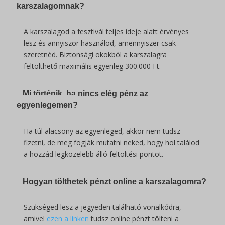
karszalagomnak?
A karszalagod a fesztivál teljes ideje alatt érvényes
lesz és annyiszor használod, amennyiszer csak
szeretnéd. Biztonsági okokból a karszalagra
feltölthető maximális egyenleg 300.000 Ft.
Mi történik, ha nincs elég pénz az
egyenlegemen?
Ha túl alacsony az egyenleged, akkor nem tudsz
fizetni, de meg fogják mutatni neked, hogy hol találod
a hozzád legközelebb álló feltöltési pontot.
Hogyan tölthetek pénzt online a karszalagomra?
Szükséged lesz a jegyeden található vonalkódra,
amivel
ezen a linken
tudsz online pénzt tölteni a