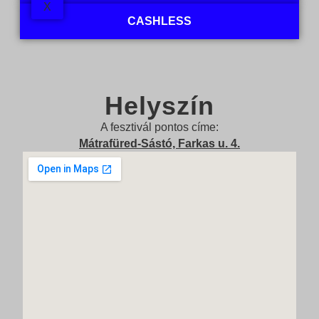
X
CASHLESS
Helyszín
A fesztivál pontos címe:
Mátrafüred-Sástó, Farkas u. 4.