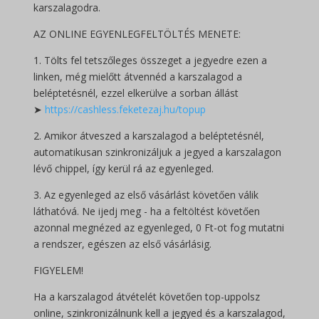
karszalagodra.
AZ ONLINE EGYENLEGFELTÖLTÉS MENETE:
1. Tölts fel tetszőleges összeget a jegyedre ezen a
linken, még mielőtt átvennéd a karszalagod a
beléptetésnél, ezzel elkerülve a sorban állást
➤
https://cashless.feketezaj.hu/topup
2. Amikor átveszed a karszalagod a beléptetésnél,
automatikusan szinkronizáljuk a jegyed a karszalagon
lévő chippel, így kerül rá az egyenleged.
3. Az egyenleged az első vásárlást követően válik
láthatóvá. Ne ijedj meg - ha a feltöltést követően
azonnal megnézed az egyenleged, 0 Ft-ot fog mutatni
a rendszer, egészen az első vásárlásig.
FIGYELEM!
Ha a karszalagod átvételét követően top-uppolsz
online, szinkronizálnunk kell a jegyed és a karszalagod,