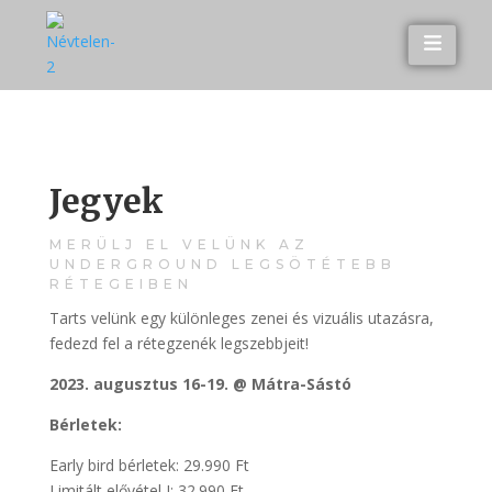
Jegyek
MERÜLJ EL VELÜNK AZ
UNDERGROUND LEGSÖTÉTEBB
RÉTEGEIBEN
Tarts velünk egy különleges zenei és vizuális utazásra,
fedezd fel a rétegzenék legszebbjeit!
2023. augusztus 16-19.
@ Mátra-Sástó
Bérletek:
Early bird bérletek: 29.990 Ft
Limitált elővétel I: 32.990 Ft