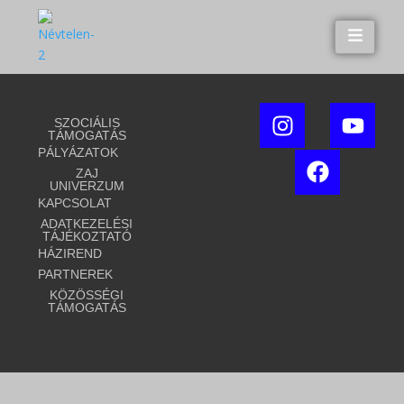
SZOCIÁLIS
TÁMOGATÁS
PÁLYÁZATOK
ZAJ
UNIVERZUM
KAPCSOLAT
ADATKEZELÉSI
TÁJÉKOZTATÓ
HÁZIREND
PARTNEREK
KÖZÖSSÉGI
TÁMOGATÁS
Fekete Zaj Fesztivál®, minden jog fenntartva.