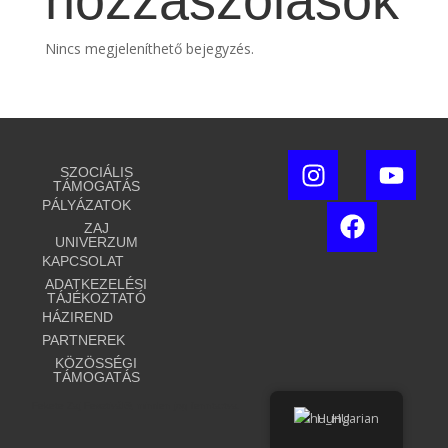
hozzászólások
Nincs megjeleníthető bejegyzés.
SZOCIÁLIS
TÁMOGATÁS
PÁLYÁZATOK
ZAJ
UNIVERZUM
KAPCSOLAT
ADATKEZELÉSI
TÁJÉKOZTATÓ
HÁZIREND
PARTNEREK
KÖZÖSSÉGI
TÁMOGATÁS
Fekete Zaj Fesztivál®, minden jog fenntartva.
Hungarian