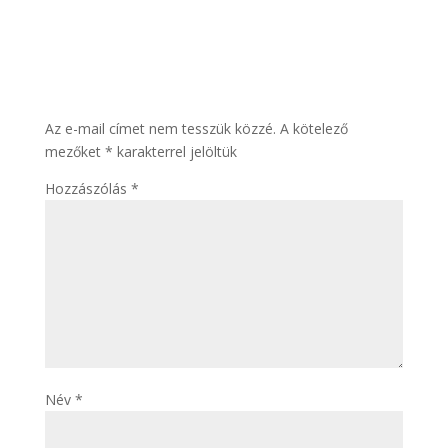
Hozzászólás
írása
Az e-mail címet nem tesszük közzé.
A kötelező
mezőket
*
karakterrel jelöltük
Hozzászólás
*
Név
*