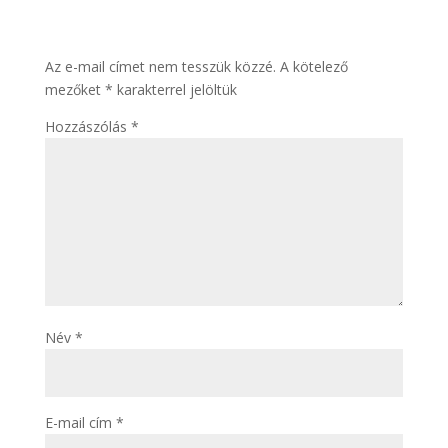
írása
Az e-mail címet nem tesszük közzé.
A kötelező
mezőket
*
karakterrel jelöltük
Hozzászólás
*
Név
*
E-mail cím
*