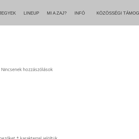
JEGYEK
LINEUP
MI A ZAJ?
INFÓ
KÖZÖSSÉGI TÁMOG
|
Nincsenek hozzászólások
ása
 mezőket
*
karakterrel jelöltük