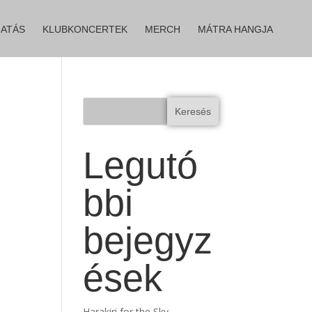
ATÁS
KLUBKONCERTEK
MERCH
MÁTRA HANGJA
Keresés
Legutó
bbi
bejegyz
ések
Harakiri for the Sky