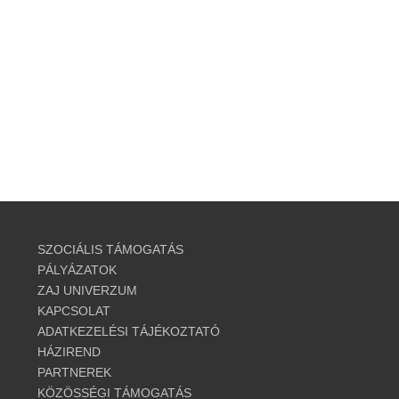
SZOCIÁLIS TÁMOGATÁS
PÁLYÁZATOK
ZAJ UNIVERZUM
KAPCSOLAT
ADATKEZELÉSI TÁJÉKOZTATÓ
HÁZIREND
PARTNEREK
KÖZÖSSÉGI TÁMOGATÁS