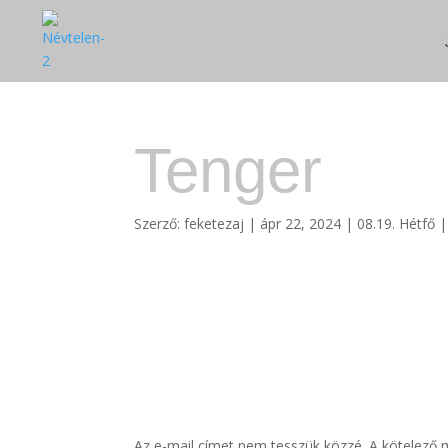
Tenger
Szerző:
feketezaj
|
ápr 22, 2024
|
08.19. Hétfő
Hozzászólás ír
Az e-mail címet nem tesszük közzé.
A kötelező