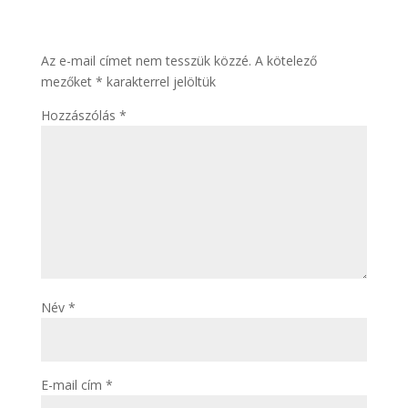
írása
Az e-mail címet nem tesszük közzé.
A kötelező
mezőket
*
karakterrel jelöltük
Hozzászólás
*
Név
*
E-mail cím
*